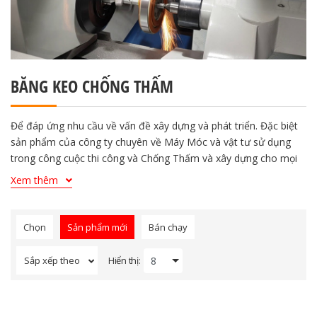
BĂNG KEO CHỐNG THẤM
Để đáp ứng nhu cầu về vấn đề xây dựng và phát triển. Đặc biệt
sản phẩm của công ty chuyên về Máy Móc và vật tư sử dụng
trong công cuộc thi công và Chống Thấm và xây dựng cho mọi
công trình. Trải qua hơn 5 năm phát triển, Công Ty luôn lấy
Xem thêm
khách hàng làm gốc.
Để đáp ứng nhu cầu về vấn đề xây dựng và phát triển. Đặc biệt
sản phẩm của công ty chuyên về Máy Móc và vật tư sử dụng
Chọn
Sản phẩm mới
Bán chạy
trong công cuộc thi công và Chống Thấm và xây dựng cho mọi
công trình. Trải qua hơn 5 năm phát triển, Công Ty luôn lấy
Hiển thị:
Sắp xếp theo
khách hàng làm gốc.