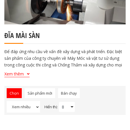
ĐĨA MÀI SÀN
Để đáp ứng nhu cầu về vấn đề xây dựng và phát triển. Đặc biệt
sản phẩm của công ty chuyên về Máy Móc và vật tư sử dụng
trong công cuộc thi công và Chống Thấm và xây dựng cho mọi
công trình. Trải qua hơn 5 năm phát triển, Công Ty luôn lấy
Xem thêm
khách hàng làm gốc.
Để đáp ứng nhu cầu về vấn đề xây dựng và phát triển. Đặc biệt
sản phẩm của công ty chuyên về Máy Móc và vật tư sử dụng
Chọn
Sản phẩm mới
Bán chạy
trong công cuộc thi công và Chống Thấm và xây dựng cho mọi
công trình. Trải qua hơn 5 năm phát triển, Công Ty luôn lấy
Hiển thị:
Xem nhiều
khách hàng làm gốc.