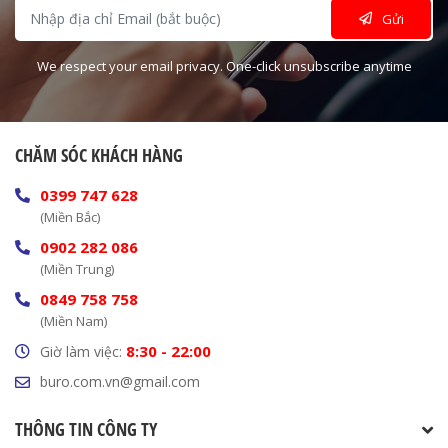
Gửi
We respect your email privacy. One-click unsubscribe anytime
CHĂM SÓC KHÁCH HÀNG
0399 747 628
(Miền Bắc)
0902 282 086
(Miền Trung)
0849 758 758
(Miền Nam)
8:30 - 22:00
Giờ làm việc:
buro.com.vn@gmail.com
THÔNG TIN CÔNG TY