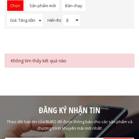
Chọn
Sản phẩm mới
Bán chạy
Hiển thị:
Giá: Tăng dần
Không tìm thấy kết quả nào
ĐĂNG KÝ NHẬN TIN
Theo dõi bản tin của BURO để được thông báo cho các sản phẩm và
chương trình khuyến mãi mới nhất!