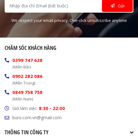
Gửi
We respect your email privacy. One-click unsubscribe anytime
CHĂM SÓC KHÁCH HÀNG
0399 747 628
(Miền Bắc)
0902 282 086
(Miền Trung)
0849 758 758
(Miền Nam)
8:30 - 22:00
Giờ làm việc:
buro.com.vn@gmail.com
THÔNG TIN CÔNG TY