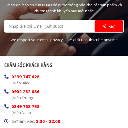
Theo dõi bản tin của BURO để được thông báo cho các sản phẩm và
chương trình khuyến mãi mới nhất!
Gửi
We respect your email privacy. One-click unsubscribe anytime
CHĂM SÓC KHÁCH HÀNG
0399 747 628
(Miền Bắc)
0902 282 086
(Miền Trung)
0849 758 758
(Miền Nam)
8:30 - 22:00
Giờ làm việc: