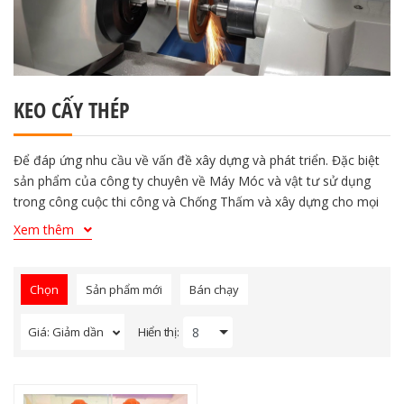
KEO CẤY THÉP
Để đáp ứng nhu cầu về vấn đề xây dựng và phát triển. Đặc biệt
sản phẩm của công ty chuyên về Máy Móc và vật tư sử dụng
trong công cuộc thi công và Chống Thấm và xây dựng cho mọi
công trình. Trải qua hơn 5 năm phát triển, Công Ty luôn lấy
Xem thêm
khách hàng làm gốc.
Để đáp ứng nhu cầu về vấn đề xây dựng và phát triển. Đặc biệt
sản phẩm của công ty chuyên về Máy Móc và vật tư sử dụng
Chọn
Sản phẩm mới
Bán chạy
trong công cuộc thi công và Chống Thấm và xây dựng cho mọi
công trình. Trải qua hơn 5 năm phát triển, Công Ty luôn lấy
Hiển thị:
Giá: Giảm dần
khách hàng làm gốc.