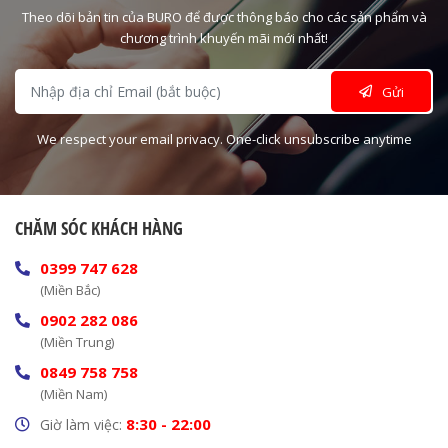
Theo dõi bản tin của BURO để được thông báo cho các sản phẩm và
chương trình khuyến mãi mới nhất!
Gửi
We respect your email privacy. One-click unsubscribe anytime
CHĂM SÓC KHÁCH HÀNG
0399 747 628
(Miền Bắc)
0902 282 086
(Miền Trung)
0849 758 758
(Miền Nam)
8:30 - 22:00
Giờ làm việc: