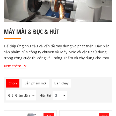
MÁY MÀI & ĐỤC & HÚT
Để đáp ứng nhu cầu về vấn đề xây dựng và phát triển. Đặc biệt
sản phẩm của công ty chuyên về Máy Móc và vật tư sử dụng
trong công cuộc thi công và Chống Thấm và xây dựng cho mọi
công trình. Trải qua hơn 5 năm phát triển, Công Ty luôn lấy
Xem thêm
khách hàng làm gốc.
Để đáp ứng nhu cầu về vấn đề xây dựng và phát triển. Đặc biệt
sản phẩm của công ty chuyên về Máy Móc và vật tư sử dụng
Chọn
Sản phẩm mới
Bán chạy
trong công cuộc thi công và Chống Thấm và xây dựng cho mọi
công trình. Trải qua hơn 5 năm phát triển, Công Ty luôn lấy
Hiển thị:
Giá: Giảm dần
khách hàng làm gốc.
-13%
-19%