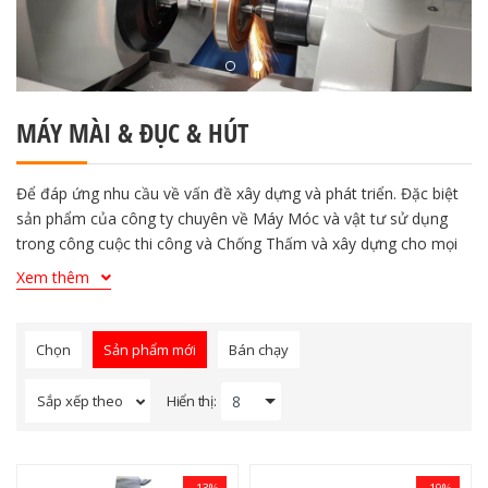
MÁY MÀI & ĐỤC & HÚT
Để đáp ứng nhu cầu về vấn đề xây dựng và phát triển. Đặc biệt
sản phẩm của công ty chuyên về Máy Móc và vật tư sử dụng
trong công cuộc thi công và Chống Thấm và xây dựng cho mọi
công trình. Trải qua hơn 5 năm phát triển, Công Ty luôn lấy
Xem thêm
khách hàng làm gốc.
Để đáp ứng nhu cầu về vấn đề xây dựng và phát triển. Đặc biệt
sản phẩm của công ty chuyên về Máy Móc và vật tư sử dụng
Chọn
Sản phẩm mới
Bán chạy
trong công cuộc thi công và Chống Thấm và xây dựng cho mọi
công trình. Trải qua hơn 5 năm phát triển, Công Ty luôn lấy
Hiển thị:
Sắp xếp theo
khách hàng làm gốc.
-13%
-19%