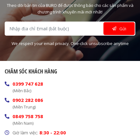
Theo dõi bản tin của BURO để được thông báo cho các sản phẩm và
chương trình khuyến mãi mới nhất!
Gửi
We respect your email privacy. One-click unsubscribe anytime
CHĂM SÓC KHÁCH HÀNG
0399 747 628
(Miền Bắc)
0902 282 086
(Miền Trung)
0849 758 758
(Miền Nam)
8:30 - 22:00
Giờ làm việc: