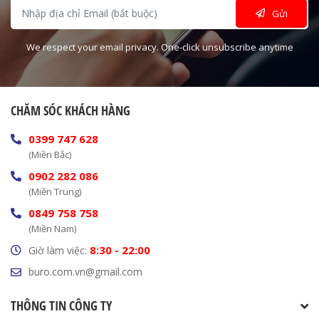
Gửi
We respect your email privacy. One-click unsubscribe anytime
CHĂM SÓC KHÁCH HÀNG
0399 747 628
(Miền Bắc)
0902 282 086
(Miền Trung)
0849 758 758
(Miền Nam)
8:30 - 22:00
Giờ làm việc:
buro.com.vn@gmail.com
THÔNG TIN CÔNG TY