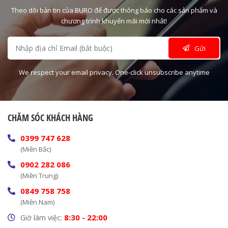
Theo dõi bản tin của BURO để được thông báo cho các sản phẩm và
chương trình khuyến mãi mới nhất!
Gửi
We respect your email privacy. One-click unsubscribe anytime
CHĂM SÓC KHÁCH HÀNG
0399 747 628
(Miền Bắc)
0902 282 086
(Miền Trung)
0849 758 758
(Miền Nam)
8:30 - 22:00
Giờ làm việc: