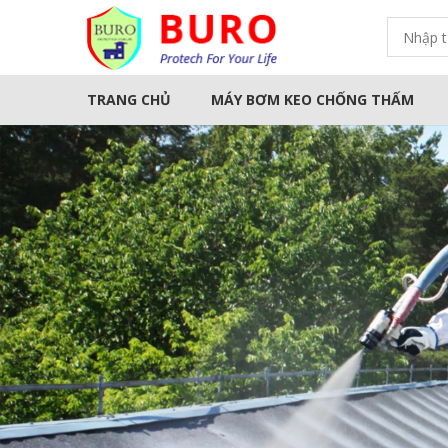
TRANG CHỦ
MÁY BƠM KEO CHỐNG THẤM
THƯƠNG HIỆU
KEO CHỐNG T
Sản Phẩm MAPEI
Sản phẩm MAXSEAL
Sản phẩm KINGCAT
Sản phẩm BESTMIX
Sản phẩm KOVA
Sản phẩm TOÀN CẦU
Sản phẩm SIKA
Sản phẩm QUISEAL
SẢN PHẨM NEOMAX