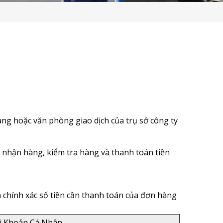
MÁY BƠM KEO CHỐNG
THẤM
MÁY MÀI & ĐỤC & HÚT
MÁY PHUN CHỐNG THẤM
BĂNG KEO CHỐNG THẤM
SÚNG BẮN KEO
àng hoặc văn phòng giao dịch của trụ sở công ty
KEO CẤY THÉP
BÌNH XỊT CHỐNG THẤM
 nhận hàng, kiểm tra hàng và thanh toán tiền
THANH TRƯƠNG NỞ
chính xác số tiền cần thanh toán của đơn hàng
ĐĨA MÀI SÀN
KEO TRÁM KHE
i Khoản Cá Nhân