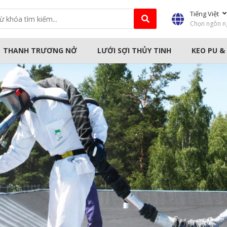
Tiếng Việt
Chọn ngôn n
THANH TRƯƠNG NỞ
LƯỚI SỢI THỦY TINH
KEO PU &
HẤM
MÁY CÔNG NGHIỆP
MÁY CẦM T