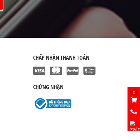
CHẤP NHẬN THANH TOÁN
CHỨNG NHẬN
0
Giỏ hà
Hotlin
Chat Z