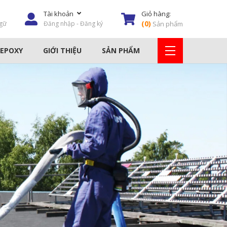
Tài khoản
Giỏ hàng:
(
0
)
gữ
Đăng nhập - Đăng ký
Sản phẩm
 EPOXY
GIỚI THIỆU
SẢN PHẨM
AY
KEO DÁN GẠCH
HÓA CHẤT TẨY RỈ
DỤNG CỤ THI CÔNG
MÁY PHUN XÂY DỰNG
THIẾT BỊ NÂNG & HẠ
KEO PU & EPOXY
LƯỚI SỢI THỦY TINH