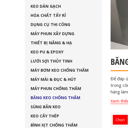
KEO DÁN GẠCH
HÓA CHẤT TẨY RỈ
DỤNG CỤ THI CÔNG
MÁY PHUN XÂY DỰNG
THIẾT BỊ NÂNG & HẠ
KEO PU & EPOXY
BĂNG
LƯỚI SỢI THỦY TINH
MÁY BƠM KEO CHỐNG THẤM
Để đáp ứ
MÁY MÀI & ĐỤC & HÚT
trong cô
MÁY PHUN CHỐNG THẤM
hàng làm
BĂNG KEO CHỐNG THẤM
Để đáp ứ
Xem th
trong cô
SÚNG BẮN KEO
hàng làm
KEO CẤY THÉP
Chọn
BÌNH XỊT CHỐNG THẤM