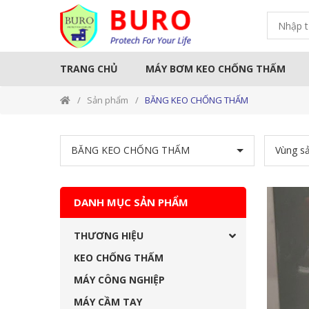
TRANG CHỦ
MÁY BƠM KEO CHỐNG THẤM
Sản phẩm
BĂNG KEO CHỐNG THẤM
THƯƠNG HIỆU
KEO CHỐNG T
Sản Phẩm MAPEI
BĂNG KEO CHỐNG THẤM
Vùng sả
Sản phẩm MAXSEAL
Sản phẩm KINGCAT
Sản phẩm BESTMIX
DANH MỤC SẢN PHẨM
Sản phẩm KOVA
THƯƠNG HIỆU
Sản phẩm TOÀN CẦU
KEO CHỐNG THẤM
Sản phẩm SIKA
MÁY CÔNG NGHIỆP
Sản phẩm QUISEAL
MÁY CẦM TAY
SẢN PHẨM NEOMAX