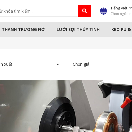
Tiếng Việt
Chọn ngôn n
THANH TRƯƠNG NỞ
LƯỚI SỢI THỦY TINH
KEO PU &
HẤM
MÁY CÔNG NGHIỆP
MÁY CẦM T
n xuất
Chọn giá