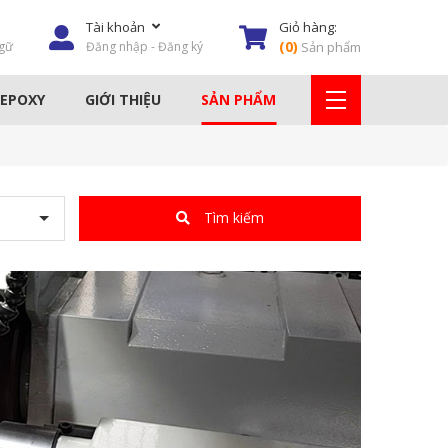
Tài khoản
Giỏ hàng:
(
0
)
gữ
Đăng nhập - Đăng ký
Sản phẩm
 EPOXY
GIỚI THIỆU
SẢN PHẨM
AY
KEO DÁN GẠCH
HÓA CHẤT TẨY RỈ
Tìm kiếm
DỤNG CỤ THI CÔNG
MÁY PHUN XÂY DỰNG
THIẾT BỊ NÂNG & HẠ
KEO PU & EPOXY
LƯỚI SỢI THỦY TINH