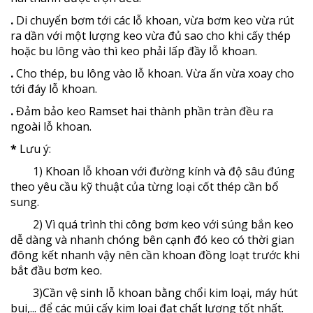
.
Di chuyển bơm tới các lỗ khoan, vừa bơm keo vừa rút
ra dần với một lượng keo vừa đủ sao cho khi cấy thép
hoặc bu lông vào thì keo phải lấp đầy lỗ khoan.
.
Cho thép, bu lông vào lỗ khoan. Vừa ấn vừa xoay cho
tới đáy lỗ khoan.
.
Đảm bảo keo Ramset hai thành phần tràn đều ra
ngoài lỗ khoan.
*
Lưu ý:
1) Khoan lỗ khoan với đường kính và độ sâu đúng
theo yêu cầu kỹ thuật của từng loại cốt thép cần bổ
sung.
2) Vì quá trình thi công bơm keo với súng bắn keo
dễ dàng và nhanh chóng bên cạnh đó keo có thời gian
đông kết nhanh vậy nên cần khoan đồng loạt trước khi
bắt đầu bơm keo.
3)Cần vệ sinh lỗ khoan bằng chổi kim loại, máy hút
bui,... để các múi cấy kim loại đạt chất lượng tốt nhất.