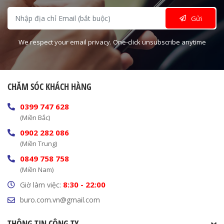
Gửi
We respect your email privacy. One-click unsubscribe anytime
CHĂM SÓC KHÁCH HÀNG
0399 747 628
(Miền Bắc)
0902 282 086
(Miền Trung)
0849 758 758
(Miền Nam)
8:30 - 22:00
Giờ làm việc:
buro.com.vn@gmail.com
THÔNG TIN CÔNG TY