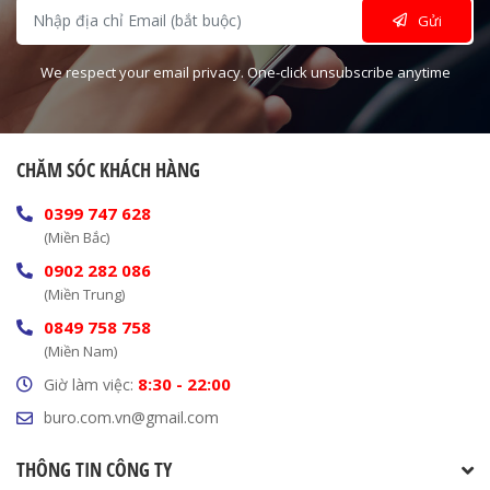
Gửi
We respect your email privacy. One-click unsubscribe anytime
CHĂM SÓC KHÁCH HÀNG
0399 747 628
(Miền Bắc)
0902 282 086
(Miền Trung)
0849 758 758
(Miền Nam)
8:30 - 22:00
Giờ làm việc:
buro.com.vn@gmail.com
THÔNG TIN CÔNG TY