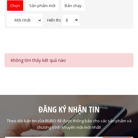
Chọn
Sản phẩm mới
Bán chạy
Hiển thị:
Mới nhất
Không tìm thấy kết quả nào
ĐĂNG KÝ NHẬN TIN
Theo dõi bản tin của BURO để được thông báo cho các sản phẩm và
chương trình khuyến mãi mới nhất!