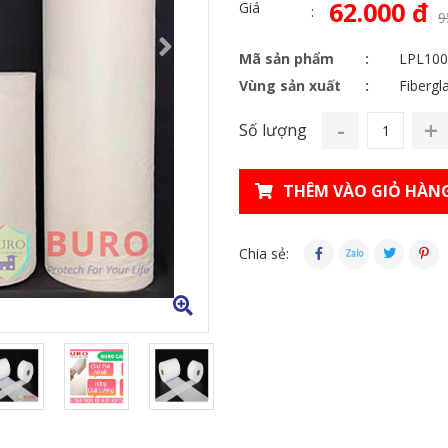
62.000 đ
Giá
9
Mã sản phẩm
LPL100
Vùng sản xuất
Fibergl
-
+
Số lượng
THÊM VÀO GIỎ HÀN
Chia sẻ: