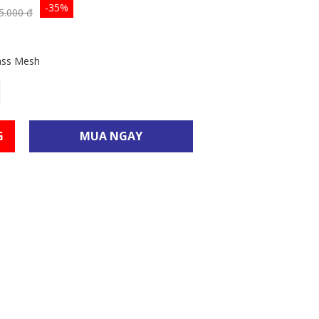
-35%
MÁY BƠM KEO CHỐNG
5.000 đ
THẤM
MÁY MÀI & ĐỤC & HÚT
ass Mesh
MÁY PHUN CHỐNG THẤM
BĂNG KEO CHỐNG THẤM
G
MUA NGAY
SÚNG BẮN KEO
KEO CẤY THÉP
BÌNH XỊT CHỐNG THẤM
THANH TRƯƠNG NỞ
ĐĨA MÀI SÀN
KEO TRÁM KHE