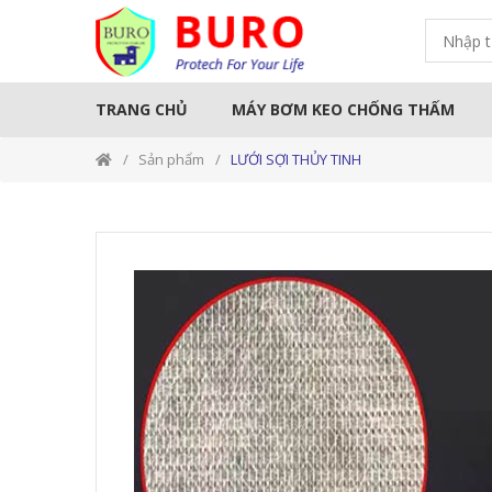
TRANG CHỦ
MÁY BƠM KEO CHỐNG THẤM
Sản phẩm
LƯỚI SỢI THỦY TINH
THƯƠNG HIỆU
KEO CHỐNG T
Sản Phẩm MAPEI
Sản phẩm MAXSEAL
Sản phẩm KINGCAT
Sản phẩm BESTMIX
Sản phẩm KOVA
Sản phẩm TOÀN CẦU
Sản phẩm SIKA
Sản phẩm QUISEAL
SẢN PHẨM NEOMAX