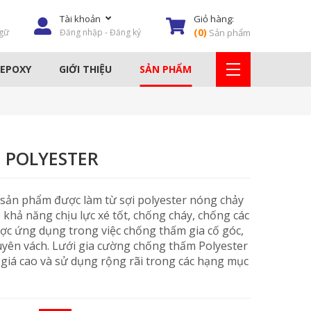
Tài khoản
Giỏ hàng:
(
0
)
gữ
Đăng nhập - Đăng ký
Sản phẩm
 EPOXY
GIỚI THIỆU
SẢN PHẨM
AY
KEO DÁN GẠCH
HÓA CHẤT TẨY RỈ
 POLYESTER
DỤNG CỤ THI CÔNG
à sản phẩm được làm từ sợi polyester nóng chảy
MÁY PHUN XÂY DỰNG
 khả năng chịu lực xé tốt, chống cháy, chống các
ược ứng dụng trong việc chống thấm gia cố góc,
THIẾT BỊ NÂNG & HẠ
uyên vách. Lưới gia cường chống thấm Polyester
 giá cao và sử dụng rộng rãi trong các hạng mục
KEO PU & EPOXY
LƯỚI SỢI THỦY TINH