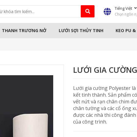
Tiếng Việt
Chọn ngôn n
THANH TRƯƠNG NỞ
LƯỚI SỢI THỦY TINH
KEO PU &
HẤM
MÁY CÔNG NGHIỆP
MÁY CẦM T
LƯỚI GIA CƯỜNG
Lưới gia cường Polyester l
kết tinh thành. Sản phẩm có
vết nứt và rạn chân chim đ
chân tường và các cổ ống x
được các nhà thi công đánh
của công trình.