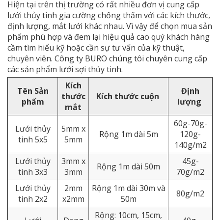
Hiện tại trên thị trường có rất nhiều đơn vị cung cấp
lưới thủy tinh gia cường chống thấm với các kích thước,
định lượng, mắt lưới khác nhau. Vì vậy để chọn mua sản
phẩm phù hợp và đem lại hiệu quả cao quý khách hàng
cầm tìm hiểu kỹ hoặc cần sự tư vấn của kỹ thuật,
chuyên viên. Công ty BURO chúng tôi chuyên cung cấp
các sản phẩm lưới sợi thủy tinh.
Kích
Tên Sản
Định
thước
Kích thước cuộn
phẩm
lượng
mắt
60g-70g-
Lưới thủy
5mm x
Rộng 1m dài 5m
120g-
tinh 5x5
5mm
140g/m2
Lưới thủy
3mm x
45g-
Rộng 1m dài 50m
tinh 3x3
3mm
70g/m2
Lưới thủy
2mm
Rộng 1m dài 30m và
80g/m2
tinh 2x2
x2mm
50m
Rộng: 10cm, 15cm,