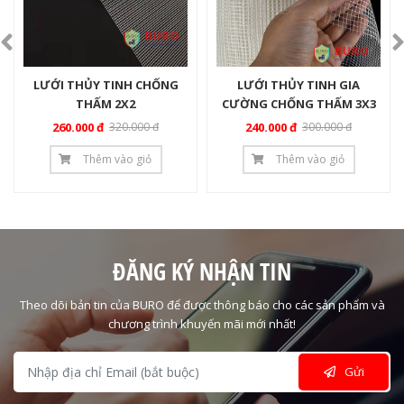
LƯỚI THỦY TINH CHỐNG
LƯỚI THỦY TINH GIA
THẤM 2X2
CƯỜNG CHỐNG THẤM 3X3
260.000 đ
320.000 đ
240.000 đ
300.000 đ
Thêm vào giỏ
Thêm vào giỏ
ĐĂNG KÝ NHẬN TIN
Theo dõi bản tin của BURO để được thông báo cho các sản phẩm và
chương trình khuyến mãi mới nhất!
Gửi