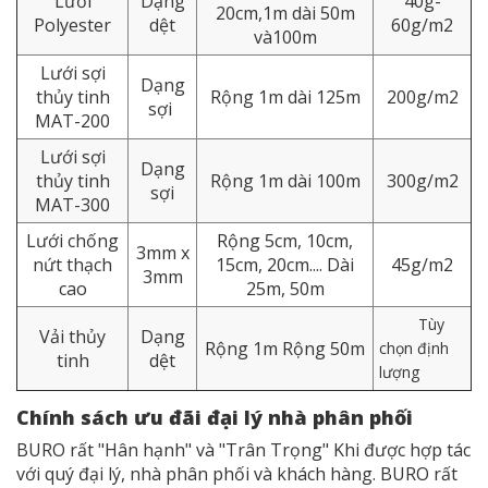
Lưới
Dạng
40g-
20cm,1m dài 50m
Polyester
dệt
60g/m2
và100m
Lưới sợi
Dạng
thủy tinh
Rộng 1m dài 125m
200g/m2
sợi
MAT-200
Lưới sợi
Dạng
thủy tinh
Rộng 1m dài 100m
300g/m2
sợi
MAT-300
Lưới chống
Rộng 5cm, 10cm,
3mm x
nứt thạch
15cm, 20cm.... Dài
45g/m2
3mm
cao
25m, 50m
Tùy
Vải thủy
Dạng
Rộng 1m Rộng 50m
chọn định
tinh
dệt
lượng
Chính sách ưu đãi đại lý nhà phân phối
BURO rất "Hân hạnh" và "Trân Trọng" Khi được hợp tác
với quý đại lý, nhà phân phối và khách hàng. BURO rất