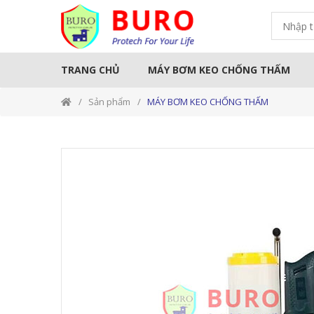
TRANG CHỦ
MÁY BƠM KEO CHỐNG THẤM
Sản phẩm
MÁY BƠM KEO CHỐNG THẤM
THƯƠNG HIỆU
KEO CHỐNG T
Sản Phẩm MAPEI
Sản phẩm MAXSEAL
Sản phẩm KINGCAT
Sản phẩm BESTMIX
Sản phẩm KOVA
Sản phẩm TOÀN CẦU
Sản phẩm SIKA
Sản phẩm QUISEAL
SẢN PHẨM NEOMAX