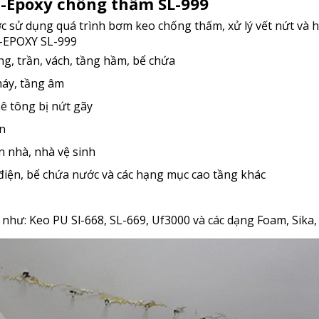
-Epoxy chống thấm SL-999
 dụng quá trình bơm keo chống thấm, xử lý vết nứt và hàn 
u-EPOXY SL-999
ng, trần, vách, tầng hầm, bể chứa
áy, tầng âm
ê tông bị nứt gãy
n
n nhà, nhà vệ sinh
iện, bể chứa nước và các hạng mục cao tầng khác
như: Keo PU Sl-668, SL-669, Uf3000 và các dạng Foam, Sika,