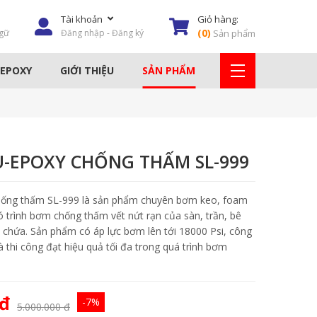
Tài khoản
Giỏ hàng:
(
0
)
gữ
Đăng nhập - Đăng ký
Sản phẩm
 EPOXY
GIỚI THIỆU
SẢN PHẨM
AY
KEO DÁN GẠCH
HÓA CHẤT TẨY RỈ
-EPOXY CHỐNG THẤM SL-999
DỤNG CỤ THI CÔNG
ng thấm SL-999 là sản phẩm chuyên bơm keo, foam
MÁY PHUN XÂY DỰNG
 trình bơm chống thấm vết nứt rạn của sàn, trần, bê
 chứa. Sản phẩm có áp lực bơm lên tới 18000 Psi, công
THIẾT BỊ NÂNG & HẠ
 thi công đạt hiệu quả tối đa trong quá trình bơm
KEO PU & EPOXY
LƯỚI SỢI THỦY TINH
 đ
-7%
5.000.000 đ