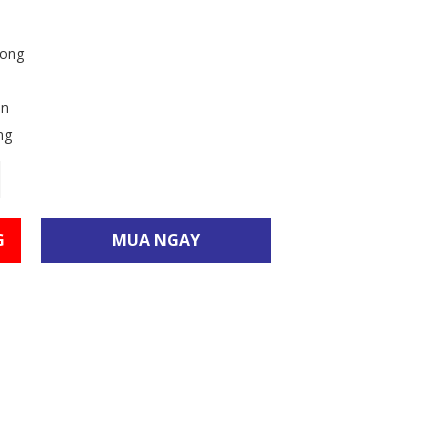
MÁY BƠM KEO CHỐNG
THẤM
ong
MÁY MÀI & ĐỤC & HÚT
an
MÁY PHUN CHỐNG THẤM
ng
BĂNG KEO CHỐNG THẤM
SÚNG BẮN KEO
G
MUA NGAY
KEO CẤY THÉP
BÌNH XỊT CHỐNG THẤM
THANH TRƯƠNG NỞ
ĐĨA MÀI SÀN
KEO TRÁM KHE