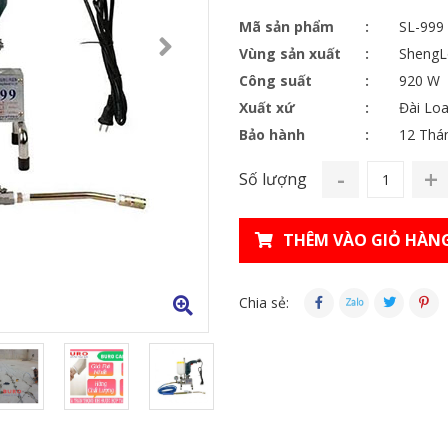
Mã sản phẩm
SL-999
Vùng sản xuất
ShengL
Công suất
920 W
Xuất xứ
Đài Lo
Bảo hành
12 Thá
-
+
Số lượng
THÊM VÀO GIỎ HÀN
Chia sẻ: