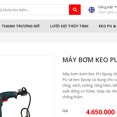
Tiếng Việt
Chọn ngôn n
THANH TRƯƠNG NỞ
LƯỚI SỢI THỦY TINH
KEO PU &
HẤM
MÁY CÔNG NGHIỆP
MÁY CẦM T
MÁY BƠM KEO PU
Máy bơm bơm keo PU-Epoxy chố
PU và keo Epoxy sử dụng cho có
tông, vách, tường, tầng hầm, bể
suất động cơ 920w. Giúp các nhà
chống thấm
4.650.000
Giá